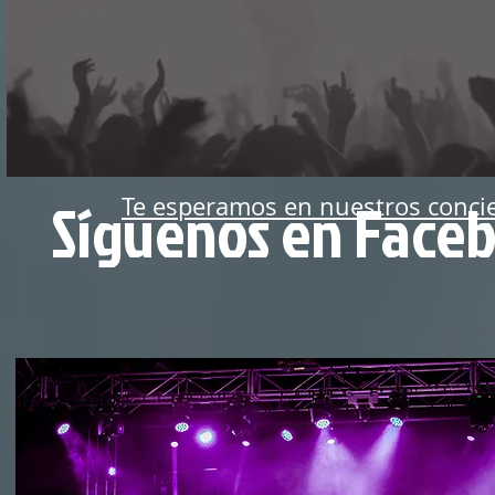
Síguenos en Face
Te esperamos en nuestros conci